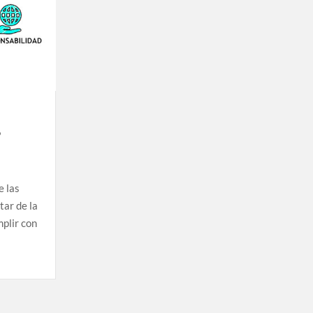
?
e las
tar de la
plir con