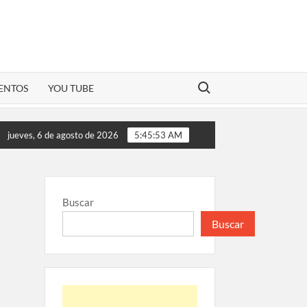
Buscar:
ENTOS
YOU TUBE
no es presentado como uno de los superalimentos estrellas en e
jueves, 6 de agosto de 2026
5:45:54 AM
Buscar
Buscar