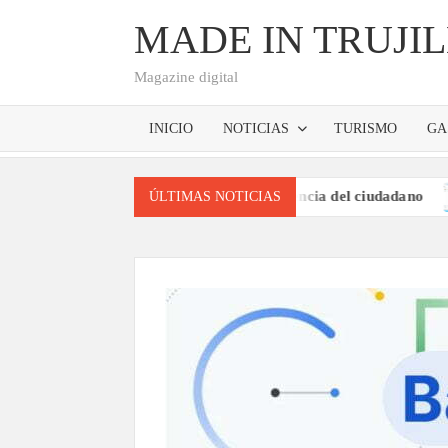
Saltar
MADE IN TRUJI
al
contenido
Magazine digital
INICIO
NOTICIAS
TURISMO
GA
os digitales basados en la experiencia del ciudadano
Llu
ÚLTIMAS NOTICIAS