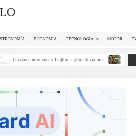
LLO
STRONOMÍA
ECONOMÍA
TECNOLOGÍA
MOTOR
E
vias continuas en Trujillo según clima.com
Cacao peruano es