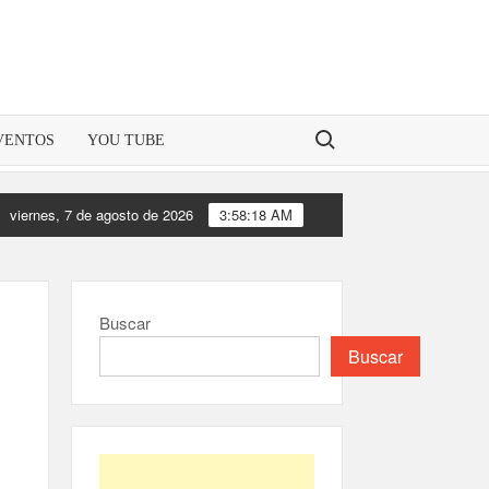
Buscar:
VENTOS
YOU TUBE
viernes, 7 de agosto de 2026
3:58:19 AM
 presentado como uno de los superalimentos estrellas en el mercado
Buscar
Buscar